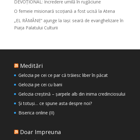
DEVOȚIONAL: Încredere umilă în rugăciune
O femeie misionară scoțiană a fost ucisă la Atena
„EL RĂMÂNE” ajunge la Iași: seară de evanghelizare în
Piața Palatului Culturii
Meditări
Gelozia pe cei ce par că trăiesc liber în păcat
Gelozia pe cei cu bani
Gelozia creștină – șarpele alb din inima credinciosului
Și totuși… ce spune asta despre noi?
Biserica online (II)
Doar Impreuna